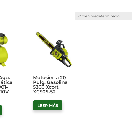
Agua
Motosierra 20
ática
Pulg. Gasolina
X01-
52CC Xcort
110V
XCS05-52
LEER MÁS