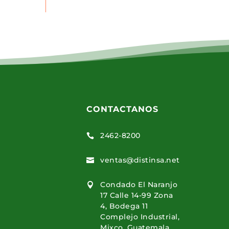
CONTACTANOS
2462-8200

ventas@distinsa.net

Condado El Naranjo

17 Calle 14-99 Zona
4, Bodega 11
Complejo Industrial,
Mixco, Guatemala