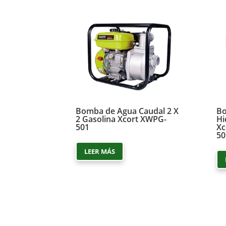
Bomba de Agua Caudal 2 X
B
2 Gasolina Xcort XWPG-
Hi
501
Xc
50
LEER MÁS