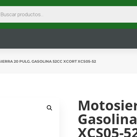
EDA
CTOS
IERRA 20 PULG. GASOLINA 52CC XCORT XCS05-52
Motosier
Gasolina
XCS05-5