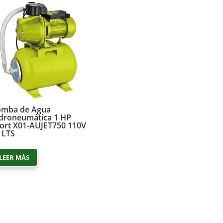
omba de Agua
droneumática 1 HP
ort X01-AUJET750 110V
 LTS
LEER MÁS