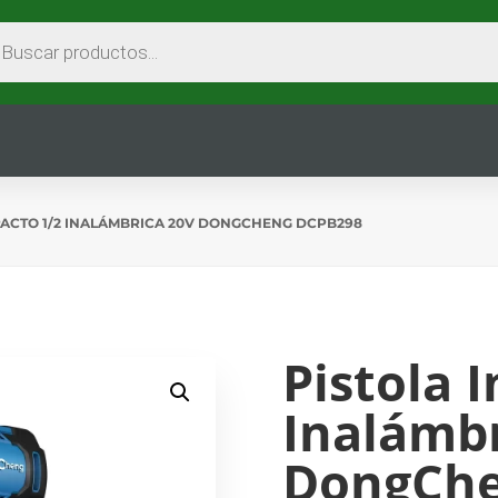
EDA
CTOS
PACTO 1/2 INALÁMBRICA 20V DONGCHENG DCPB298
Pistola 
Inalámbr
DongChe