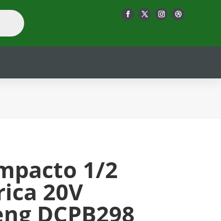
Impacto 1/2
ica 20V
ng DCPB298