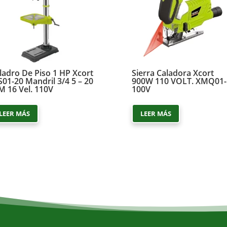
ladro De Piso 1 HP Xcort
Sierra Caladora Xcort
S01-20 Mandril 3/4 5 – 20
900W 110 VOLT. XMQ01-
 16 Vel. 110V
100V
LEER MÁS
LEER MÁS