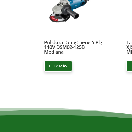
Pulidora DongCheng 5 Plg.
Ta
110V DSM02-125B
XJ
Mediana
MM
LEER MÁS