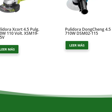
lidora Xcort 4.5 Pulg.
Pulidora DongCheng 4.5
0W 110 Volt. XSM19-
710W DSM02-115
5V
LEER MÁS
LEER MÁS