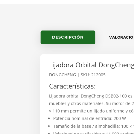
DESCRIPCIÓN
VALORACION
Lijadora Orbital DongChen
DONGCHENG
| SKU: 212005
Características:
Lijadora orbital DongCheng DSB02-100 es u
muebles y otros materiales. Su motor de 2
× 110 mm permite un lijado uniforme y cóm
Potencia nominal de entrada: 200 W
Tamaño de la base / almohadilla: 100 
Velocidad de oscilación: ≈ 14 000 orbit