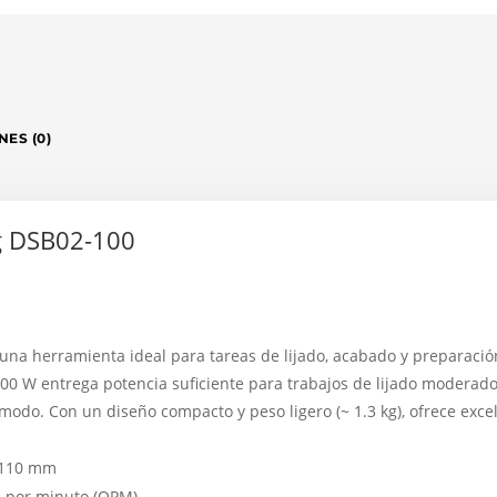
ES (0)
g DSB02-100
na herramienta ideal para tareas de lijado, acabado y preparación
00 W entrega potencia suficiente para trabajos de lijado moderado
odo. Con un diseño compacto y peso ligero (~ 1.3 kg), ofrece exce
× 110 mm
as por minuto (OPM)