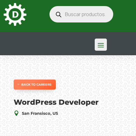
BÚSQUEDA
DE
PRODUCTOS
BACK TO CAREERS
WordPress Developer

San Fransisco, US